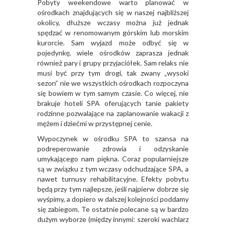
Pobyty weekendowe warto planować w
ośrodkach znajdujących się w naszej najbliższej
okolicy, dłuższe wczasy można już jednak
spędzać w renomowanym górskim lub morskim
kurorcie. Sam wyjazd może odbyć się w
pojedynkę, wiele ośrodków zaprasza jednak
również pary i grupy przyjaciółek. Sam relaks nie
musi być przy tym drogi, tak zwany „wysoki
sezon” nie we wszystkich ośrodkach rozpoczyna
się bowiem w tym samym czasie. Co więcej, nie
brakuje hoteli SPA oferujących tanie pakiety
rodzinne pozwalające na zaplanowanie wakacji z
mężem i dziećmi w przystępnej cenie.
Wypoczynek w ośrodku SPA to szansa na
podreperowanie zdrowia i odzyskanie
umykającego nam piękna. Coraz popularniejsze
są w związku z tym wczasy odchudzające SPA, a
nawet turnusy rehabilitacyjne. Efekty pobytu
będą przy tym najlepsze, jeśli najpierw dobrze się
wyśpimy, a dopiero w dalszej kolejności poddamy
się zabiegom. Te ostatnie polecane są w bardzo
dużym wyborze (między innymi: szeroki wachlarz