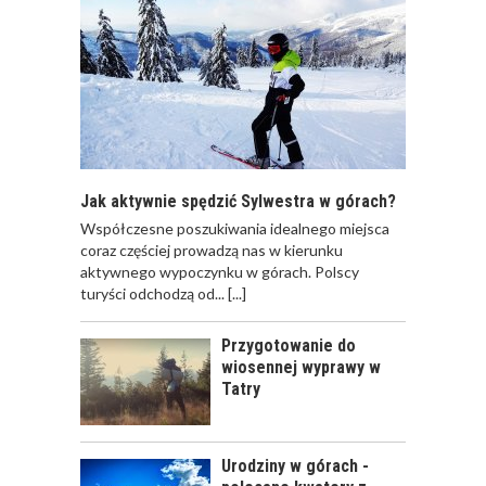
WAKACJE Z
DZIECKIEM W
ZAKOPANEM -
ATRAKCJE
Jak aktywnie spędzić Sylwestra w górach?
Współczesne poszukiwania idealnego miejsca
coraz częściej prowadzą nas w kierunku
NOCLEGI DLA RODZIN
aktywnego wypoczynku w górach. Polscy
Z DZIEĆMI W
turyści odchodzą od...
[...]
ZAKOPANEM -
POLECANE MIEJSCA
Przygotowanie do
wiosennej wyprawy w
Tatry
CHODZENIE PO
GÓRACH Z
Urodziny w górach -
DZIECKIEM -