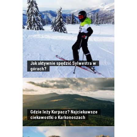
Jak aktywnie spędzić Sylwestra w
górach?
Gdzie leży Karpacz? Najciekawsze
NOCLEGI DLA RODZIN
ciekawostki o Karkonoszach
Z DZIEĆMI W
ZAKOPANEM -
POLECANE MIEJSCA