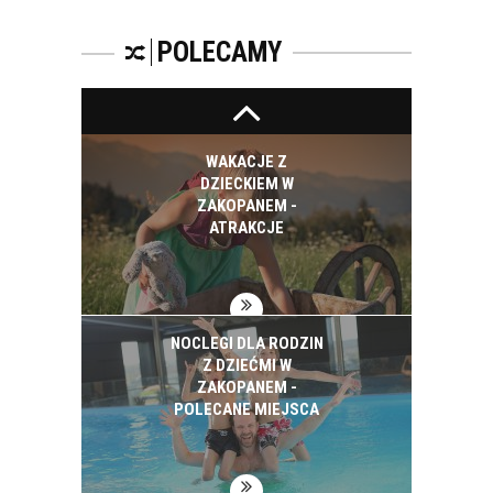
ZAKOPANEM -
POLECANE
POLECAMY
PENSJONATY Z
WYŻYWIENIEM
WAKACJE Z
DZIECKIEM W
ZAKOPANEM -
ATRAKCJE
NOCLEGI DLA RODZIN
Z DZIEĆMI W
ZAKOPANEM -
POLECANE MIEJSCA