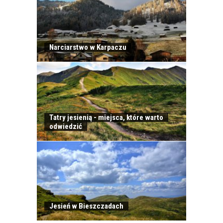
Narciarstwo w Karpaczu
CHODZENIE PO
GÓRACH Z
DZIECKIEM -
PRAKTYCZNY
PORADNIK
Tatry jesienią - miejsca, które warto
odwiedzić
NIEWYMAGAJĄCE
TRASY DLA DZIECI W
ZAKOPANEM -
PORADNIK
Jesień w Bieszczadach
SYLWESTER W