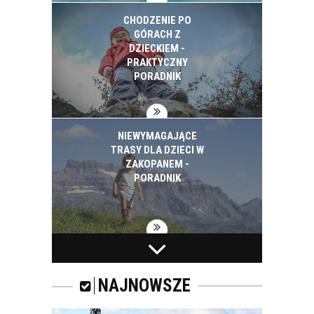
CHODZENIE PO
GÓRACH Z
DZIECKIEM -
PRAKTYCZNY
PORADNIK
NIEWYMAGAJĄCE
TRASY DLA DZIECI W
ZAKOPANEM -
PORADNIK
SYLWESTER W
ZAKOPANEM -
POLECANE
NAJNOWSZE
PENSJONATY Z
WYŻYWIENIEM