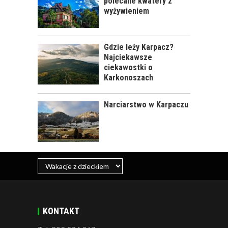
polecane kwatery z
PRAKTYCZNY
wyżywieniem
PORADNIK
Gdzie leży Karpacz?
Najciekawsze
NIEWYMAGAJĄCE
ciekawostki o
TRASY DLA DZIECI W
Karkonoszach
ZAKOPANEM -
PORADNIK
Narciarstwo w Karpaczu
KONTAKT