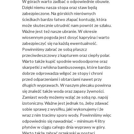
W górach warto zadbać o odpowiednie obuwie.
Dzięki niemu nasza stopa oraz staw będą
zabezpieczone. Na górskich nierównych
ścieżkach bardzo łatwo złapać kontuzję, która
może skutecznie utrudnić nam powrót ze szlaku.
Ważne jest też nasze ubranie. W okresie
wiosennym pogoda jest dosyć kapryśna i warto
zabezpieczyć się na każdą ewentualność.
Powinniśmy zabrać ze sobą płaszcz
przeciwdeszczowy z kapturem oraz ciepły polar.
Warto także kupić spodnie wodoodporne oraz
skarpetki z włókna bambusowego, które bardzo
dobrze odprowadza wilgoć ze stopy i chroni
przed odparzeniami i obtarciami nawet przy
długich wyprawach. W naszym plecaku powinna
się znaleźć także woda oraz zapasy żywności.
Zamiast wody możemy wziąć ze sobą np. napój
izotoniczny. Ważne jest jednak to, żeby zdawać
sobie sprawę z wysiłku, jaki wykonujemy i że
wraz z nim tracimy sporo wody. Powinniśmy więc
odpowiednio się nawadniać – minimum 4 litry
płynów w ciągu całego dnia wyprawy w góry.
Warto także zabrać przekąski w postaci